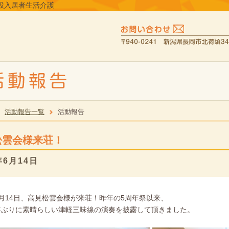
設入居者生活介護
活動報告一覧
活動報告
松雲会様来荘！
年6月14日
月14日、高見松雲会様が来荘！昨年の5周年祭以来、
年ぶりに素晴らしい津軽三味線の演奏を披露して頂きました。