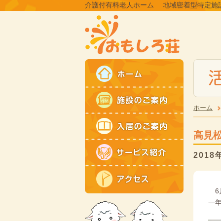
介護付有料老人ホーム
地域密着型特定施
ホーム
高見
2018
6
一